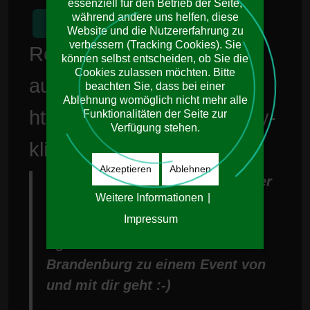
essenziell für den Betrieb der Seite,
während andere uns helfen, diese
Absenden
Zurücksetzen
Website und die Nutzererfahrung zu
verbessern (Tracking Cookies). Sie
Roy Klinke: Liebe Grüße
können selbst entscheiden, ob Sie die
Cookies zulassen möchten. Bitte
aus MV
beachten Sie, dass bei einer
Ablehnung womöglich nicht mehr alle
https://soundcloud.com/roy-
Funktionalitäten der Seite zur
Verfügung stehen.
klinke
Akzeptieren
Ablehnen
Hey mein Lieber, ich lasse dir hier
Weitere Informationen
|
mal ganz liebe Grüße und freu
Impressum
mich schon drauf wenns
irgdendwann wieder runter nach
Brandenburg zu einem Event von
und mit dir geht :-)